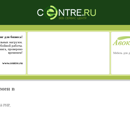
нг для бизнеса!
льных нагрузок.
ебойной работы.
инга, проверено
временем!
Мебель для д
www.centre.ru
омен в
й PHP,