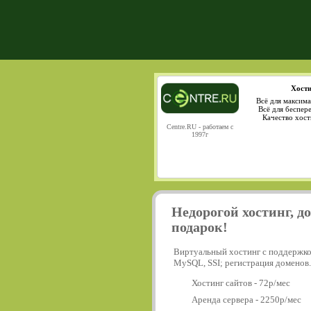
Хости
Всё для максима
Всё для беспер
Качество хост
Centre.RU - работаем с
1997г
Недорогой хостинг, д
подарок!
Виртуальный хостинг с поддержко
MySQL, SSI; регистрация доменов.
Хостинг сайтов - 72р/мес
Аренда сервера - 2250р/мес