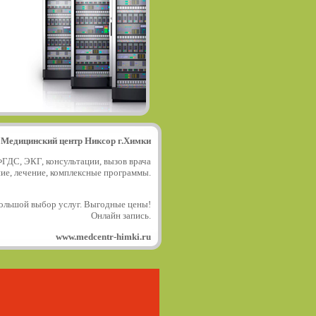
Медицинский центр Никсор г.Химки
ФГДС, ЭКГ, консультации, вызов врача
ние, лечение, комплексные программы.
ольшой выбор услуг. Выгодные цены!
Онлайн запись.
www.medcentr-himki.ru