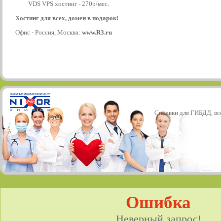
VDS VPS хостинг - 270р/мес.
Хостинг для всех, домен в подарок!
Офис - Россия, Москва:
www.R3.ru
Справки для ГИБДД, все
Ошибка
Неверный запрос!