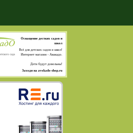
Оснащение дестких садов и
школ
Всё для детских садов и школ!
етского сада
Интернет магазин - Авакадо.
Дети будут довольны!
Заходи на avokado-shop.ru