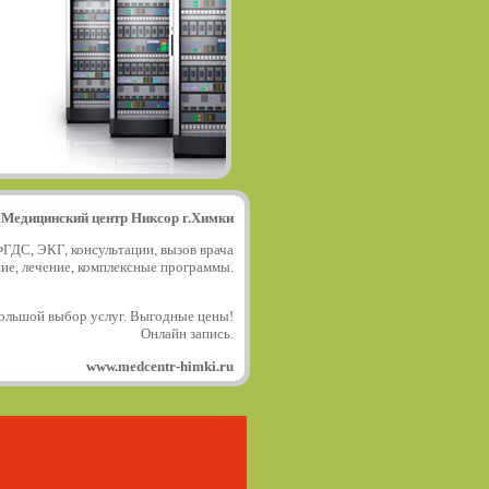
Медицинский центр Никсор г.Химки
ФГДС, ЭКГ, консультации, вызов врача
ние, лечение, комплексные программы.
ольшой выбор услуг. Выгодные цены!
Онлайн запись.
www.medcentr-himki.ru