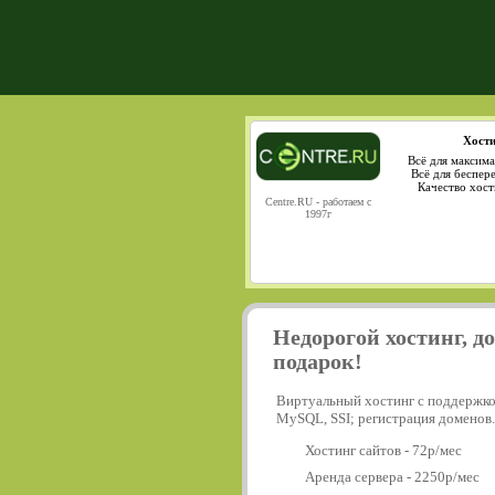
Хости
Всё для максима
Всё для беспер
Качество хост
Centre.RU - работаем с
1997г
Недорогой хостинг, д
подарок!
Виртуальный хостинг с поддержко
MySQL, SSI; регистрация доменов.
Хостинг сайтов - 72р/мес
Аренда сервера - 2250р/мес