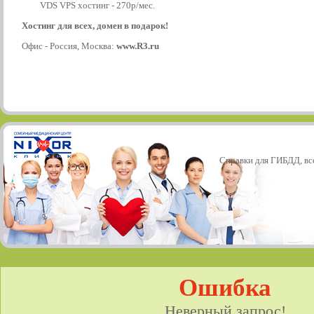
VDS VPS хостинг - 270р/мес.
Хостинг для всех, домен в подарок!
Офис - Россия, Москва:
www.R3.ru
Справки для ГИБДД, все
Ошибка
Неверный запрос!