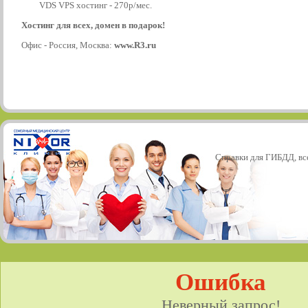
VDS VPS хостинг - 270р/мес.
Хостинг для всех, домен в подарок!
Офис - Россия, Москва:
www.R3.ru
Справки для ГИБДД, все
Ошибка
Неверный запрос!