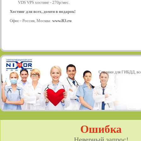
VDS VPS хостинг - 270р/мес.
Хостинг для всех, домен в подарок!
Офис - Россия, Москва:
www.R3.ru
Справки для ГИБДД, все
Ошибка
Неверный запрос!