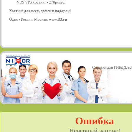
VDS VPS хостинг - 270р/мес.
Хостинг для всех, домен в подарок!
Офис - Россия, Москва:
www.R3.ru
Справки для ГИБДД, все
Ошибка
Неверный запрос!