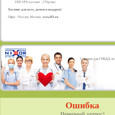
VDS VPS хостинг - 270р/мес.
Хостинг для всех, домен в подарок!
Офис - Россия, Москва:
www.R3.ru
Справки для ГИБДД, все
Ошибка
Неверный запрос!