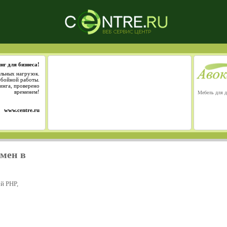
нг для бизнеса!
льных нагрузок.
ебойной работы.
инга, проверено
временем!
Мебель для д
www.centre.ru
омен в
й PHP,