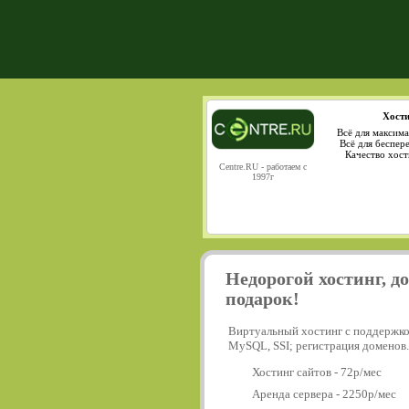
Хости
Всё для максима
Всё для беспер
Качество хост
Centre.RU - работаем с
1997г
Недорогой хостинг, д
подарок!
Виртуальный хостинг с поддержко
MySQL, SSI; регистрация доменов.
Хостинг сайтов - 72р/мес
Аренда сервера - 2250р/мес