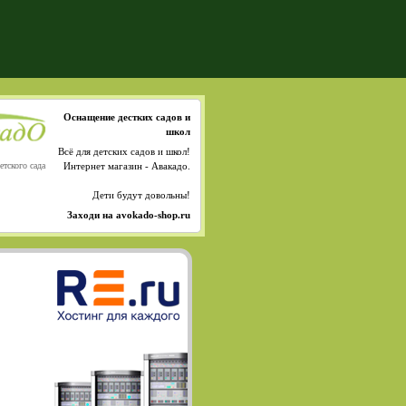
Оснащение дестких садов и
школ
Всё для детских садов и школ!
етского сада
Интернет магазин - Авакадо.
Дети будут довольны!
Заходи на avokado-shop.ru