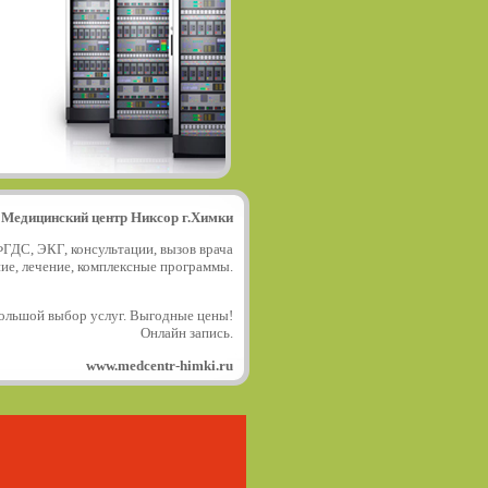
Медицинский центр Никсор г.Химки
ФГДС, ЭКГ, консультации, вызов врача
ние, лечение, комплексные программы.
ольшой выбор услуг. Выгодные цены!
Онлайн запись.
www.medcentr-himki.ru