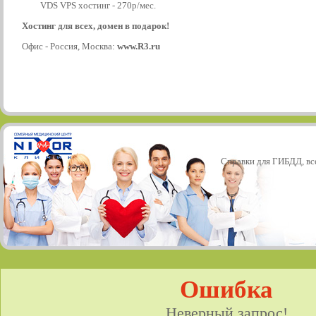
VDS VPS хостинг - 270р/мес.
Хостинг для всех, домен в подарок!
Офис - Россия, Москва:
www.R3.ru
Справки для ГИБДД, все
Ошибка
Неверный запрос!