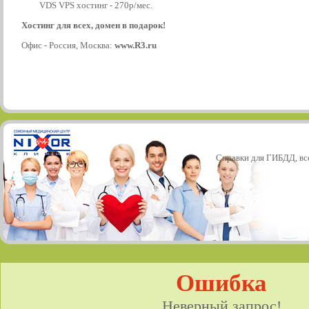
VDS VPS хостинг - 270р/мес.
Хостинг для всех, домен в подарок!
Офис - Россия, Москва:
www.R3.ru
Справки для ГИБДД, все
Ошибка
Неверный запрос!