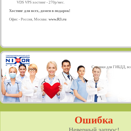
VDS VPS хостинг - 270р/мес.
Хостинг для всех, домен в подарок!
Офис - Россия, Москва:
www.R3.ru
Справки для ГИБДД, все
Ошибка
Неверный запрос!