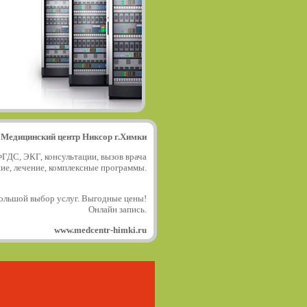
Медицинский центр Никсор г.Химки
ФГДС, ЭКГ, консультации, вызов врача
ние, лечение, комплексные программы.
ольшой выбор услуг. Выгодные цены!
Онлайн запись.
www.medcentr-himki.ru