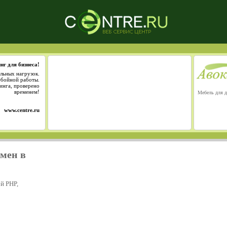
нг для бизнеса!
льных нагрузок.
ебойной работы.
инга, проверено
временем!
Мебель для д
www.centre.ru
омен в
й PHP,