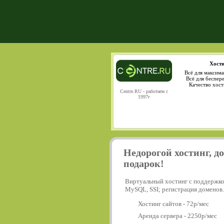
Хости
Всё для максима
Всё для беспер
Качество хост
Centre.RU - работаем с
1997г
Недорогой хостинг, д
подарок!
Виртуальный хостинг с поддержко
MySQL, SSI; регистрация доменов.
Хостинг сайтов - 72р/мес
Аренда сервера - 2250р/мес