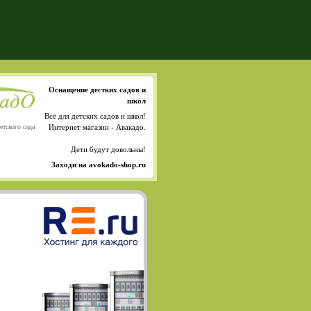
Оснащение дестких садов и
школ
Всё для детских садов и школ!
етского сада
Интернет магазин - Авакадо.
Дети будут довольны!
Заходи на avokado-shop.ru