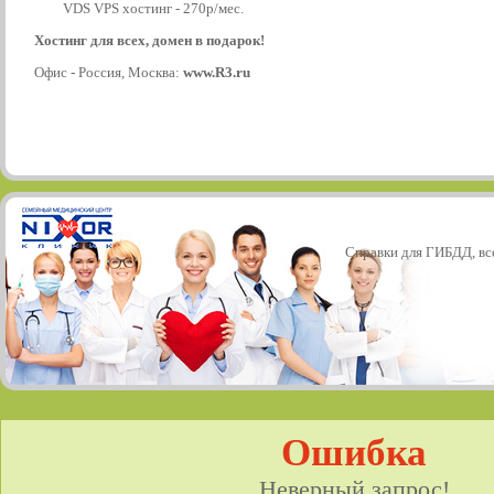
VDS VPS хостинг - 270р/мес.
Хостинг для всех, домен в подарок!
Офис - Россия, Москва:
www.R3.ru
Справки для ГИБДД, все
Ошибка
Неверный запрос!