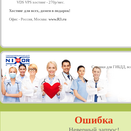
VDS VPS хостинг - 270р/мес.
Хостинг для всех, домен в подарок!
Офис - Россия, Москва:
www.R3.ru
Справки для ГИБДД, все
Ошибка
Неверный запрос!