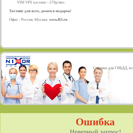
VDS VPS хостинг - 270р/мес.
Хостинг для всех, домен в подарок!
Офис - Россия, Москва:
www.R3.ru
Справки для ГИБДД, все
Ошибка
Неверный запрос!