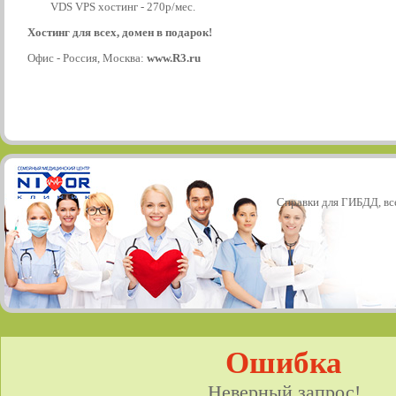
VDS VPS хостинг - 270р/мес.
Хостинг для всех, домен в подарок!
Офис - Россия, Москва:
www.R3.ru
Справки для ГИБДД, все
Ошибка
Неверный запрос!