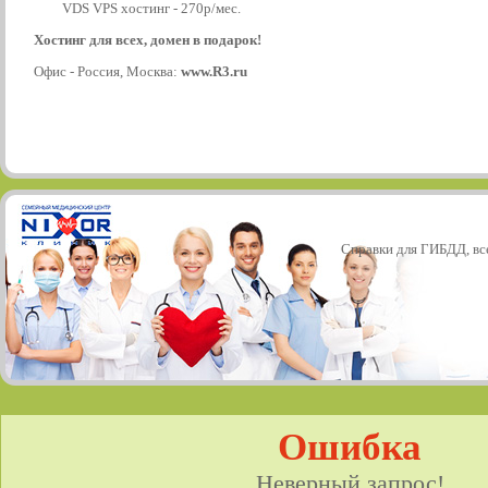
VDS VPS хостинг - 270р/мес.
Хостинг для всех, домен в подарок!
Офис - Россия, Москва:
www.R3.ru
Справки для ГИБДД, все
Ошибка
Неверный запрос!