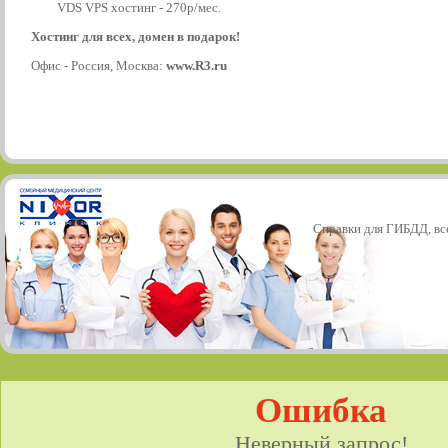
VDS VPS хостинг - 270р/мес.
Хостинг для всех, домен в подарок!
Офис - Россия, Москва:
www.R3.ru
Справки для ГИБДД, все
Ошибка
Неверный запрос!