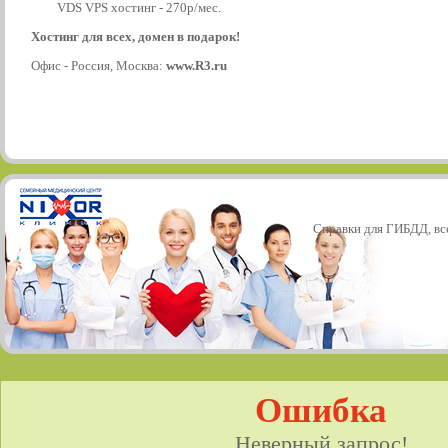
VDS VPS хостинг - 270р/мес.
Хостинг для всех, домен в подарок!
Офис - Россия, Москва:
www.R3.ru
Справки для ГИБДД, все
Ошибка
Неверный запрос!