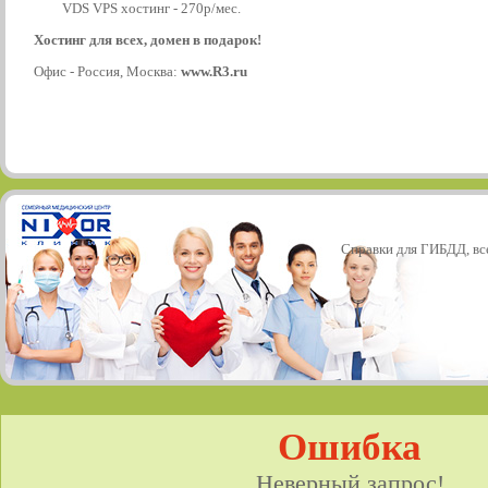
VDS VPS хостинг - 270р/мес.
Хостинг для всех, домен в подарок!
Офис - Россия, Москва:
www.R3.ru
Справки для ГИБДД, все
Ошибка
Неверный запрос!