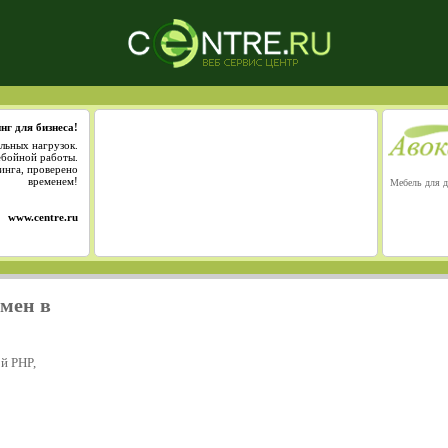
нг для бизнеса!
льных нагрузок.
ебойной работы.
инга, проверено
временем!
Мебель для д
www.centre.ru
омен в
й PHP,