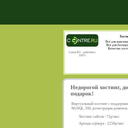
Хости
Всё для максима
Всё для беспер
Качество хост
Centre.RU - работаем с
1997г
Недорогой хостинг, д
подарок!
Виртуальный хостинг с поддержко
MySQL, SSI; регистрация доменов.
Хостинг сайтов - 72р/мес
Аренда сервера - 2250р/мес