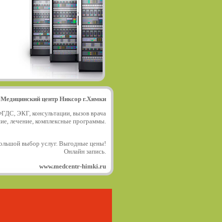
Медицинский центр Никсор г.Химки
ФГДС, ЭКГ, консультации, вызов врача
ние, лечение, комплексные программы.
ольшой выбор услуг. Выгодные цены!
Онлайн запись.
www.medcentr-himki.ru