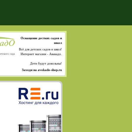
Оснащение дестких садов и
школ
Всё для детских садов и школ!
етского сада
Интернет магазин - Авакадо.
Дети будут довольны!
Заходи на avokado-shop.ru