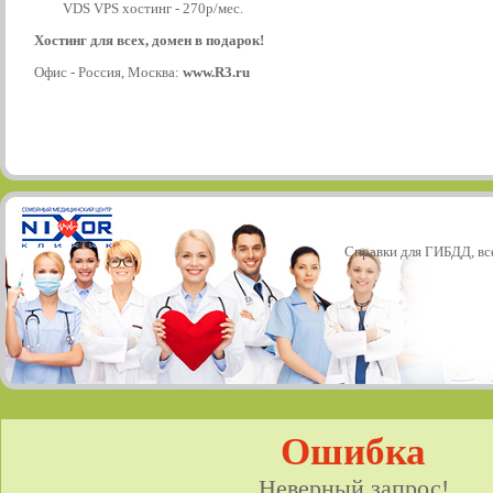
VDS VPS хостинг - 270р/мес.
Хостинг для всех, домен в подарок!
Офис - Россия, Москва:
www.R3.ru
Справки для ГИБДД, все
Ошибка
Неверный запрос!